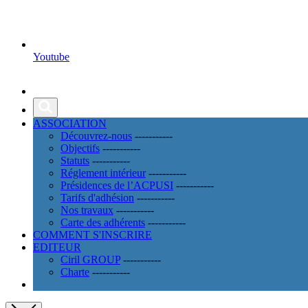
Youtube
ASSOCIATION
Découvrez-nous
-----------
Objectifs
-----------
Statuts
-----------
Réglement intérieur
-----------
Présidences de l’ACPUSI
-----------
Tarifs d'adhésion
-----------
Nos travaux
-----------
Carte des adhérents
-----------
COMMENT S'INSCRIRE
EDITEUR
Ciril GROUP
-----------
Charte
-----------