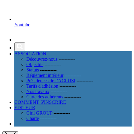
Youtube
ASSOCIATION
Découvrez-nous
-----------
Objectifs
-----------
Statuts
-----------
Réglement intérieur
-----------
Présidences de l’ACPUSI
-----------
Tarifs d'adhésion
-----------
Nos travaux
-----------
Carte des adhérents
-----------
COMMENT S'INSCRIRE
EDITEUR
Ciril GROUP
-----------
Charte
-----------