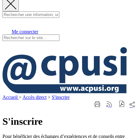
Fermer
la
recherche
Me connecter
Visit
Accueil
>
Accès direct
>
S'inscrire
Part
Imprimer
Générer
sur
cette
le
les
page
flux
S'inscrire
rése
RSS
soci
Pour bénéficier des échanges d’expériences et de conseils entre